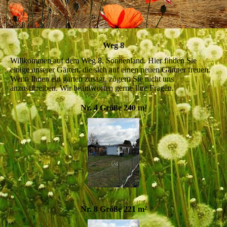
Weg 8
Willkommen auf dem Weg 8, Sonnenland. Hier finden Sie
einige unserer Gärten, die sich auf einen neuen Gärtner freuen.
Wenn Ihnen ein garten zusagt, zögern Sie nicht uns
anzuschreiben. Wir beantworten gerne Ihre Fragen.
Nr. 4 Größe 240 m²
Nr. 8 Größe 221 m²