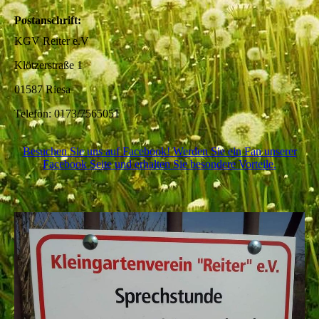
Postanschrift:
KGV Reiter e.V
Klötzerstraße 1
01587 Riesa
Telefon: 0173/7565051
Besuchen Sie uns auf Facebook! Werden Sie ein Fan unserer
Facebook Seite und erhalten Sie besondere Vorteile.